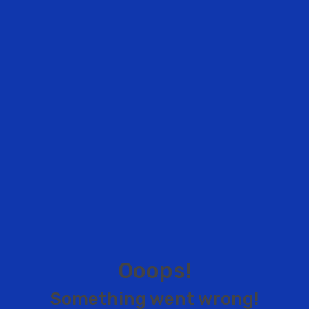
O
o
o
p
s
!
S
o
m
e
t
h
i
n
g
w
e
n
t
w
r
o
n
g
!