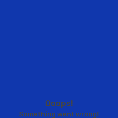
O
o
o
p
s
!
S
o
m
e
t
h
i
n
g
w
e
n
t
w
r
o
n
g
!