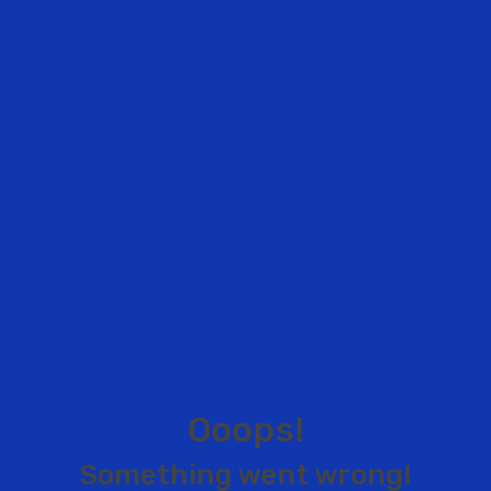
O
o
o
p
s
!
S
o
m
e
t
h
i
n
g
w
e
n
t
w
r
o
n
g
!