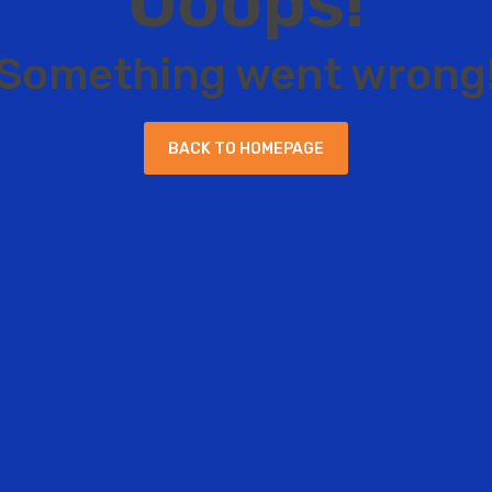
O
o
o
p
s
!
S
o
m
e
t
h
i
n
g
w
e
n
t
w
r
o
n
g
B
A
C
K
T
O
H
O
M
E
P
A
G
E