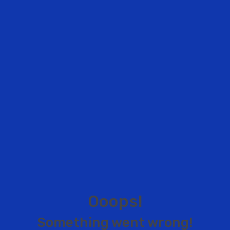
O
o
o
p
s
!
S
o
m
e
t
h
i
n
g
w
e
n
t
w
r
o
n
g
!