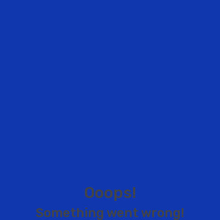
O
o
o
p
s
!
S
o
m
e
t
h
i
n
g
w
e
n
t
w
r
o
n
g
!