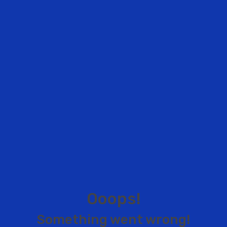
O
o
o
p
s
!
S
o
m
e
t
h
i
n
g
w
e
n
t
w
r
o
n
g
!