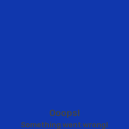
O
o
o
p
s
!
S
o
m
e
t
h
i
n
g
w
e
n
t
w
r
o
n
g
!