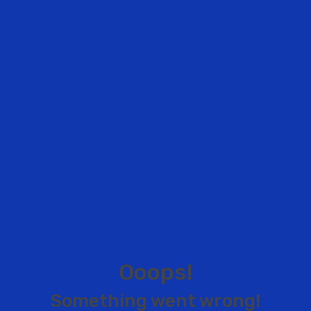
O
o
o
p
s
!
S
o
m
e
t
h
i
n
g
w
e
n
t
w
r
o
n
g
!