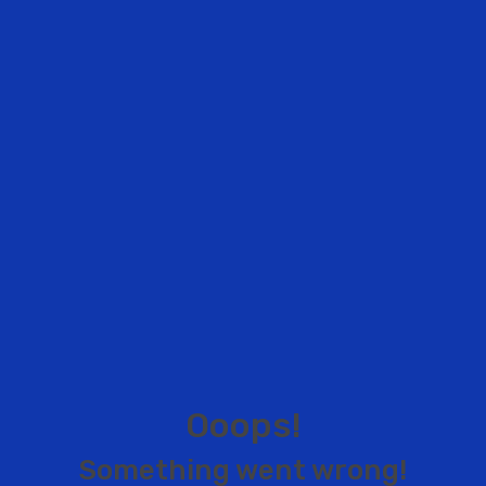
O
o
o
p
s
!
S
o
m
e
t
h
i
n
g
w
e
n
t
w
r
o
n
g
!