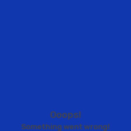
O
o
o
p
s
!
S
o
m
e
t
h
i
n
g
w
e
n
t
w
r
o
n
g
!