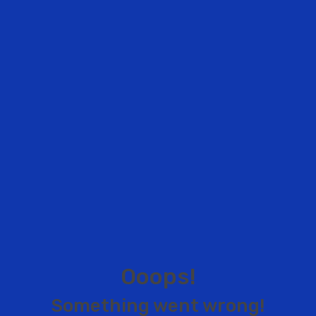
O
o
o
p
s
!
S
o
m
e
t
h
i
n
g
w
e
n
t
w
r
o
n
g
!