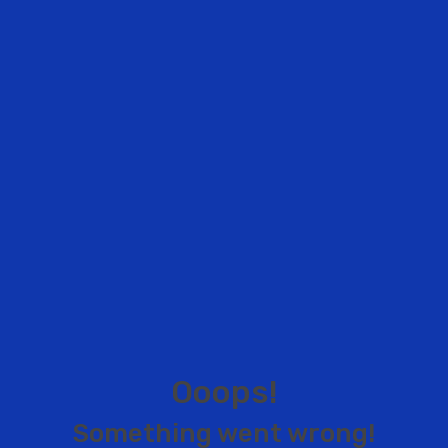
O
o
o
p
s
!
S
o
m
e
t
h
i
n
g
w
e
n
t
w
r
o
n
g
!