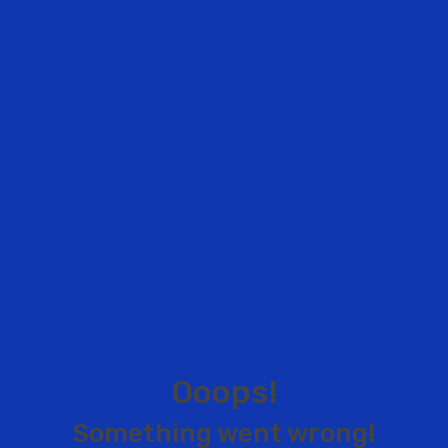
O
o
o
p
s
!
S
o
m
e
t
h
i
n
g
w
e
n
t
w
r
o
n
g
!