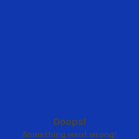
O
o
o
p
s
!
S
o
m
e
t
h
i
n
g
w
e
n
t
w
r
o
n
g
!