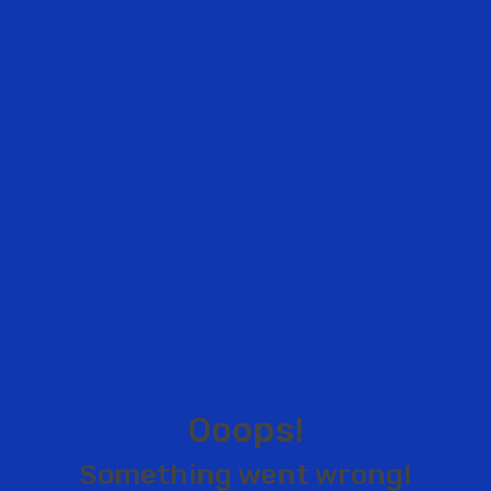
O
o
o
p
s
!
S
o
m
e
t
h
i
n
g
w
e
n
t
w
r
o
n
g
!