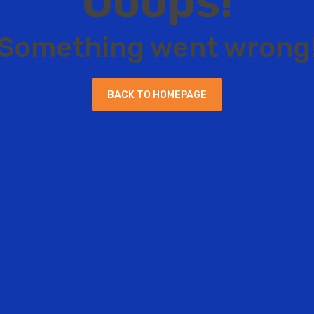
O
o
o
p
s
!
S
o
m
e
t
h
i
n
g
w
e
n
t
w
r
o
n
g
B
A
C
K
T
O
H
O
M
E
P
A
G
E