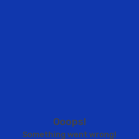
O
o
o
p
s
!
S
o
m
e
t
h
i
n
g
w
e
n
t
w
r
o
n
g
!