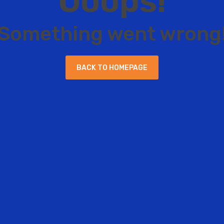
O
o
o
p
s
!
S
o
m
e
t
h
i
n
g
w
e
n
t
w
r
o
n
g
B
A
C
K
T
O
H
O
M
E
P
A
G
E