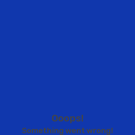
O
o
o
p
s
!
S
o
m
e
t
h
i
n
g
w
e
n
t
w
r
o
n
g
!