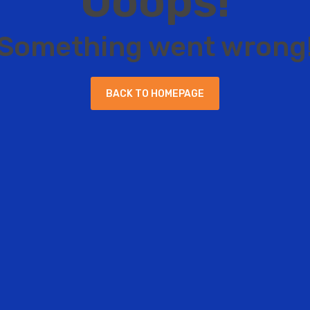
O
o
o
p
s
!
S
o
m
e
t
h
i
n
g
w
e
n
t
w
r
o
n
g
B
A
C
K
T
O
H
O
M
E
P
A
G
E