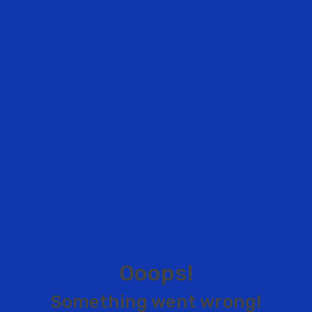
O
o
o
p
s
!
S
o
m
e
t
h
i
n
g
w
e
n
t
w
r
o
n
g
!