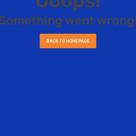
O
o
o
p
s
!
S
o
m
e
t
h
i
n
g
w
e
n
t
w
r
o
n
g
B
A
C
K
T
O
H
O
M
E
P
A
G
E