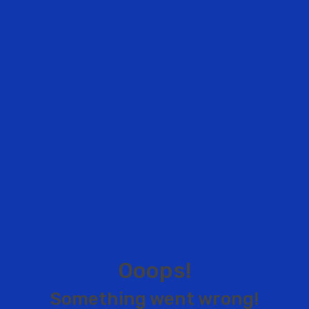
O
o
o
p
s
!
S
o
m
e
t
h
i
n
g
w
e
n
t
w
r
o
n
g
!