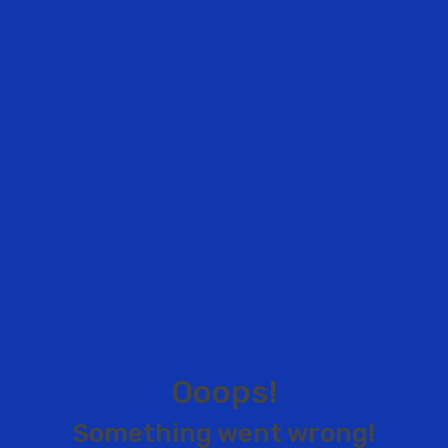
O
o
o
p
s
!
S
o
m
e
t
h
i
n
g
w
e
n
t
w
r
o
n
g
!