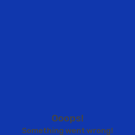
O
o
o
p
s
!
S
o
m
e
t
h
i
n
g
w
e
n
t
w
r
o
n
g
!