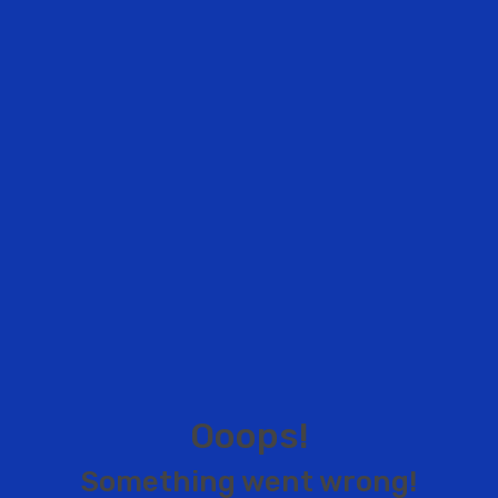
O
o
o
p
s
!
S
o
m
e
t
h
i
n
g
w
e
n
t
w
r
o
n
g
!