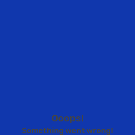
O
o
o
p
s
!
S
o
m
e
t
h
i
n
g
w
e
n
t
w
r
o
n
g
!