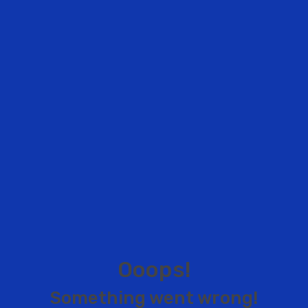
O
o
o
p
s
!
S
o
m
e
t
h
i
n
g
w
e
n
t
w
r
o
n
g
!