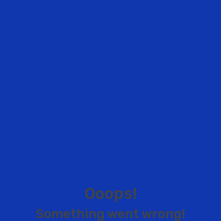
O
o
o
p
s
!
S
o
m
e
t
h
i
n
g
w
e
n
t
w
r
o
n
g
!