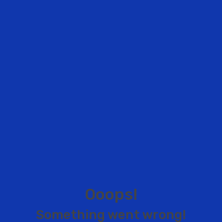
O
o
o
p
s
!
S
o
m
e
t
h
i
n
g
w
e
n
t
w
r
o
n
g
!