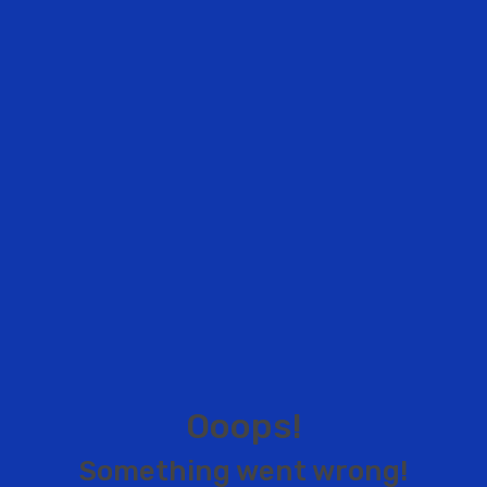
O
o
o
p
s
!
S
o
m
e
t
h
i
n
g
w
e
n
t
w
r
o
n
g
!