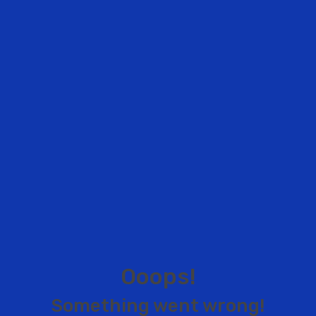
O
o
o
p
s
!
S
o
m
e
t
h
i
n
g
w
e
n
t
w
r
o
n
g
!