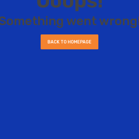
O
o
o
p
s
!
S
o
m
e
t
h
i
n
g
w
e
n
t
w
r
o
n
g
B
A
C
K
T
O
H
O
M
E
P
A
G
E