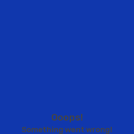
O
o
o
p
s
!
S
o
m
e
t
h
i
n
g
w
e
n
t
w
r
o
n
g
!