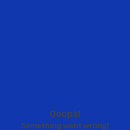
O
o
o
p
s
!
S
o
m
e
t
h
i
n
g
w
e
n
t
w
r
o
n
g
!