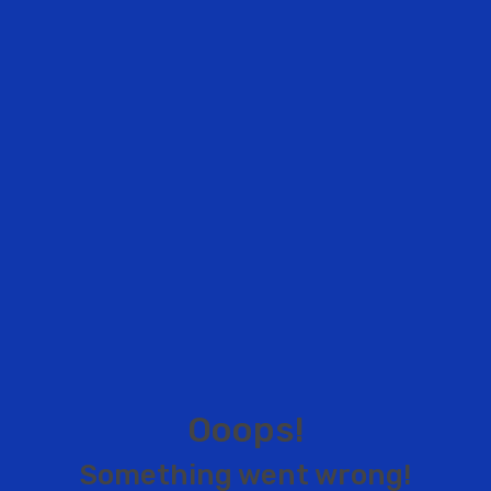
O
o
o
p
s
!
S
o
m
e
t
h
i
n
g
w
e
n
t
w
r
o
n
g
!