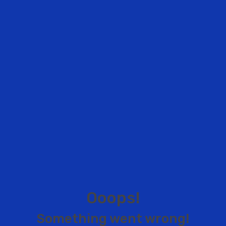
O
o
o
p
s
!
S
o
m
e
t
h
i
n
g
w
e
n
t
w
r
o
n
g
!