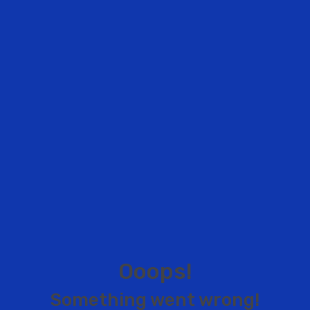
O
o
o
p
s
!
S
o
m
e
t
h
i
n
g
w
e
n
t
w
r
o
n
g
!