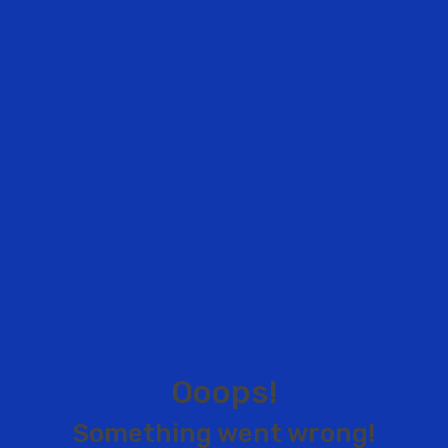
O
o
o
p
s
!
S
o
m
e
t
h
i
n
g
w
e
n
t
w
r
o
n
g
!