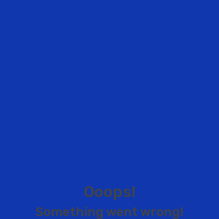
O
o
o
p
s
!
S
o
m
e
t
h
i
n
g
w
e
n
t
w
r
o
n
g
!