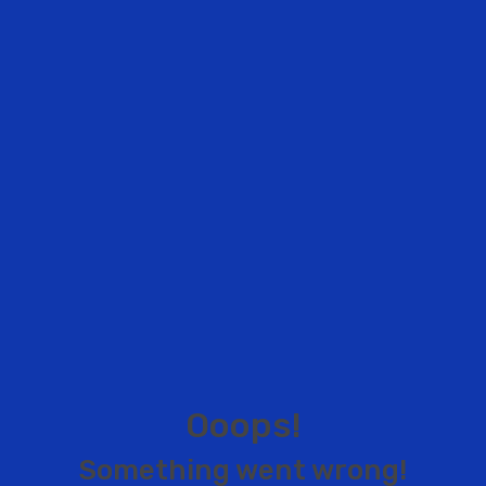
O
o
o
p
s
!
S
o
m
e
t
h
i
n
g
w
e
n
t
w
r
o
n
g
!