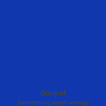
O
o
o
p
s
!
S
o
m
e
t
h
i
n
g
w
e
n
t
w
r
o
n
g
!