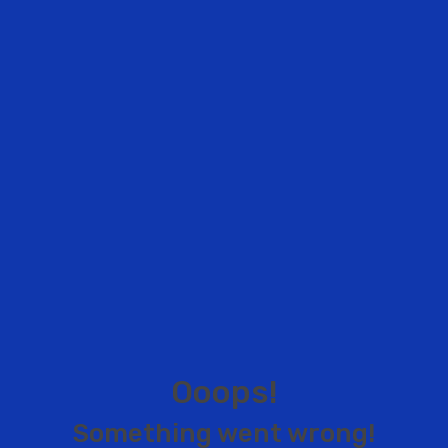
O
o
o
p
s
!
S
o
m
e
t
h
i
n
g
w
e
n
t
w
r
o
n
g
!