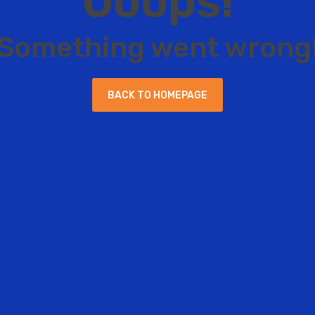
O
o
o
p
s
!
S
o
m
e
t
h
i
n
g
w
e
n
t
w
r
o
n
g
B
A
C
K
T
O
H
O
M
E
P
A
G
E