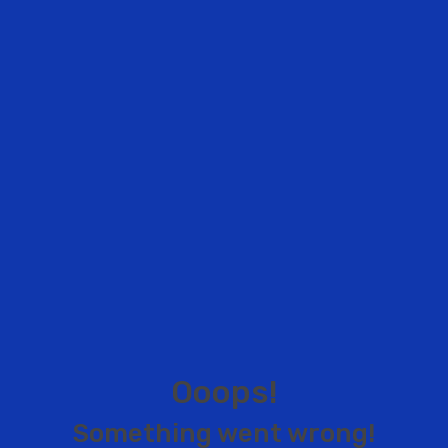
O
o
o
p
s
!
S
o
m
e
t
h
i
n
g
w
e
n
t
w
r
o
n
g
!