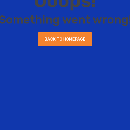
O
o
o
p
s
!
S
o
m
e
t
h
i
n
g
w
e
n
t
w
r
o
n
g
B
A
C
K
T
O
H
O
M
E
P
A
G
E