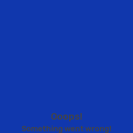
O
o
o
p
s
!
S
o
m
e
t
h
i
n
g
w
e
n
t
w
r
o
n
g
!