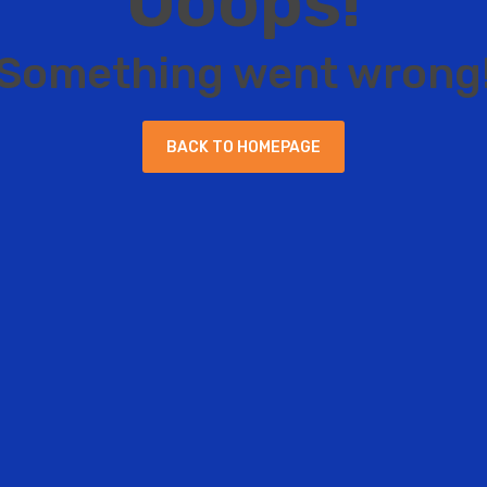
O
o
o
p
s
!
S
o
m
e
t
h
i
n
g
w
e
n
t
w
r
o
n
g
B
A
C
K
T
O
H
O
M
E
P
A
G
E