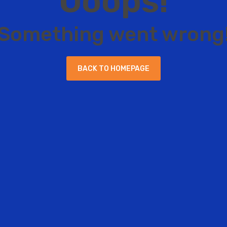
O
o
o
p
s
!
S
o
m
e
t
h
i
n
g
w
e
n
t
w
r
o
n
g
B
A
C
K
T
O
H
O
M
E
P
A
G
E